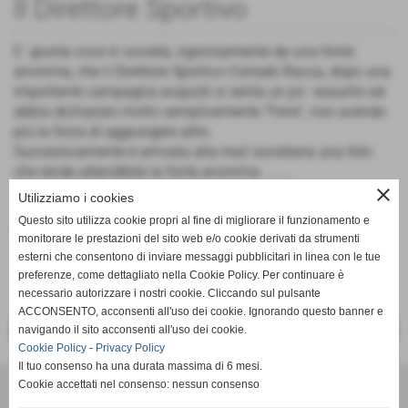
Il Direttore Sportivo
E´ giunta voce in società, rigorosamente da una fonte
anonima, che il Direttore Sportivo Corrado Racca, dopo una
importante campagna acquisti si senta un po´ esaurito ed
abbia dichiarato molto semplicemente "Ferie", non avendo
più la forza di aggiungere altro.
Successivamente è arrivata alla mail societaria una foto
che rende attendibile la fonte anonima ........
close
Utilizziamo i cookies
Questo sito utilizza cookie propri al fine di migliorare il funzionamento e
Fonte:
Anonima
monitorare le prestazioni del sito web e/o cookie derivati da strumenti
esterni che consentono di inviare messaggi pubblicitari in linea con le tue
preferenze, come dettagliato nella Cookie Policy. Per continuare è
necessario autorizzare i nostri cookie. Cliccando sul pulsante
ACCONSENTO, acconsenti all'uso dei cookie. Ignorando questo banner e
navigando il sito acconsenti all'uso dei cookie.
<< PRECEDENTE
SUCCESSIVO >>
Cookie Policy
-
Privacy Policy
Il tuo consenso ha una durata massima di 6 mesi.
Cookie accettati nel consenso: nessun consenso