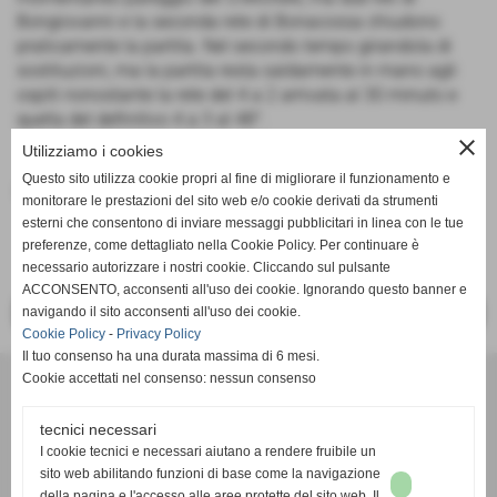
Bongiovanni e la seconda rete di Bonacossa chiudono
praticamente la partita. Nel secondo tempo girandola di
sostituzioni, ma la partita resta saldamente in mano agli
ospiti nonostante la rete del 4 a 2 arrivata al 30 minuto e
quella del definitivo 4 a 3 al 48°.
close
Utilizziamo i cookies
Questo sito utilizza cookie propri al fine di migliorare il funzionamento e
Fonte:
Società
monitorare le prestazioni del sito web e/o cookie derivati da strumenti
esterni che consentono di inviare messaggi pubblicitari in linea con le tue
preferenze, come dettagliato nella Cookie Policy. Per continuare è
necessario autorizzare i nostri cookie. Cliccando sul pulsante
ACCONSENTO, acconsenti all'uso dei cookie. Ignorando questo banner e
navigando il sito acconsenti all'uso dei cookie.
<< PRECEDENTE
SUCCESSIVO >>
Cookie Policy
-
Privacy Policy
Il tuo consenso ha una durata massima di 6 mesi.
Cookie accettati nel consenso: nessun consenso
A.S.D.San Sebastiano
tecnici necessari
Via Campo Sportivo 3, San Sebastiano - 12045 Fossano
I cookie tecnici e necessari aiutano a rendere fruibile un
(Cuneo)
sito web abilitando funzioni di base come la navigazione
della pagina e l'accesso alle aree protette del sito web. Il