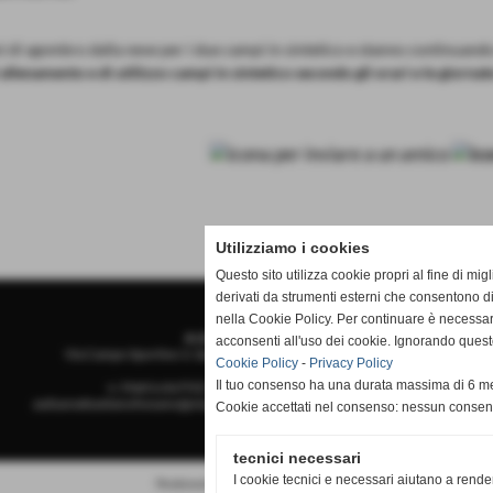
ni di sgombro dalla neve per i due campi in sintetico e stanno continuand
llenamento e di utilizzo campi in sintetico secondo gli orari e le giornate 
Utilizziamo i cookies
Questo sito utilizza cookie propri al fine di mi
derivati da strumenti esterni che consentono di
nella Cookie Policy. Per continuare è necessa
A.S.D.San Sebastiano
acconsenti all'uso dei cookie. Ignorando quest
Via Campo Sportivo 3, San Sebastiano - 12045 Fossano (Cuneo)
Cookie Policy
-
Privacy Policy
Il tuo consenso ha una durata massima di 6 me
n. Matricola FIGC 710793 - P.I. PI 02888970049
asdsansebastianofossano@virgilio.it
-
stampa@asdsansebastianofossano.it
Cookie accettati nel consenso: nessun conse
tecnici necessari
I cookie tecnici e necessari aiutano a rende
Realizzazione siti web www.sitoper.it