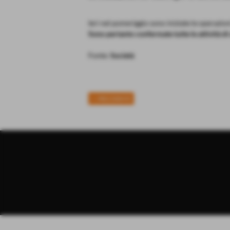
Ieri nel pomeriggio sono iniziate le operazio
Sono pertanto confermate tutte le attività di a
Fonte:
Società
<< PRECEDENTE