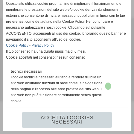
Questo sito utilizza cookie propri al fine di migliorare il funzionamento e
<< PRECEDENTE
monitorare le prestazioni del sito web e/o cookie derivati da strumenti
esterni che consentono di inviare messaggi pubblicitari in linea con le tue
preferenze, come dettagliato nella Cookie Policy. Per continuare è
necessario autorizzare i nostri cookie. Cliccando sul pulsante
ACCONSENTO, acconsenti all'uso dei cookie. Ignorando questo banner e
A.S.D.San Sebastiano
navigando il sito acconsenti all'uso dei cookie.
Via Campo Sportivo 3, San Sebastiano - 12045 Fossano
Cookie Policy
-
Privacy Policy
(Cuneo)
Il tuo consenso ha una durata massima di 6 mesi.
Cookie accettati nel consenso: nessun consenso
n. Matricola FIGC 710793 - P.I. PI 02888970049
asdsansebastianofossano@virgilio.it
-
tecnici necessari
stampa@asdsansebastianofossano.it
I cookie tecnici e necessari aiutano a rendere fruibile un
sito web abilitando funzioni di base come la navigazione
della pagina e l'accesso alle aree protette del sito web. Il
sito web non può funzionare correttamente senza questi
Realizzazione siti web www.sitoper.it
cookie.
ACCETTA I COOKIES
NECESSARI