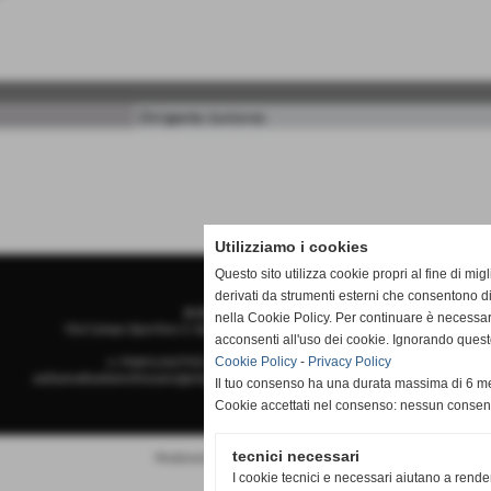
Dirigente Juniores
Utilizziamo i cookies
Questo sito utilizza cookie propri al fine di mi
derivati da strumenti esterni che consentono di
A.S.D.San Sebastiano
nella Cookie Policy. Per continuare è necessa
Via Campo Sportivo 3, San Sebastiano - 12045 Fossano (Cuneo)
acconsenti all'uso dei cookie. Ignorando quest
n. Matricola FIGC 710793 - P.I. PI 02888970049
Cookie Policy
-
Privacy Policy
asdsansebastianofossano@virgilio.it
-
stampa@asdsansebastianofossano.it
Il tuo consenso ha una durata massima di 6 me
Cookie accettati nel consenso: nessun conse
tecnici necessari
Realizzazione siti web www.sitoper.it
I cookie tecnici e necessari aiutano a rende