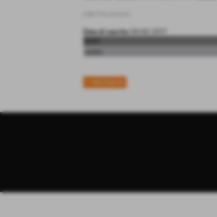
DIRETTIVO SOCIETA´
Data di nascita:
04-03-1977
DATI
ruolo:
<< PRECEDENTE