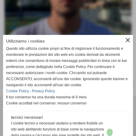
close
Utilizziamo i cookies
Questo sito utilizza cookie propri al fine di migliorare il funzionamento e
monitorare le prestazioni del sito web e/o cookie derivati da strumenti
DATI
esterni che consentono di inviare messaggi pubblicitari in linea con le tue
ruolo:
-
preferenze, come dettagliato nella Cookie Policy. Per continuare è
necessario autorizzare i nostri cookie. Cliccando sul pulsante
ACCONSENTO, acconsenti all'uso dei cookie. Ignorando questo banner e
navigando il sito acconsenti all'uso dei cookie.
<< PRECEDENTE
SUCCESSIVO >>
Cookie Policy
-
Privacy Policy
Il tuo consenso ha una durata massima di 6 mesi.
Cookie accettati nel consenso: nessun consenso
A.S.D.San Sebastiano
tecnici necessari
Via Campo Sportivo 3, San Sebastiano - 12045 Fossano
I cookie tecnici e necessari aiutano a rendere fruibile un
(Cuneo)
sito web abilitando funzioni di base come la navigazione
della pagina e l'accesso alle aree protette del sito web. Il