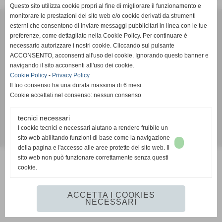
Questo sito utilizza cookie propri al fine di migliorare il funzionamento e
monitorare le prestazioni del sito web e/o cookie derivati da strumenti
esterni che consentono di inviare messaggi pubblicitari in linea con le tue
preferenze, come dettagliato nella Cookie Policy. Per continuare è
A.S.D.San Sebastiano
necessario autorizzare i nostri cookie. Cliccando sul pulsante
Via Campo Sportivo 3, San Sebastiano - 12045 Fossano
ACCONSENTO, acconsenti all'uso dei cookie. Ignorando questo banner e
(Cuneo)
navigando il sito acconsenti all'uso dei cookie.
Cookie Policy
-
Privacy Policy
n. Matricola FIGC 710793 - P.I. PI 02888970049
Il tuo consenso ha una durata massima di 6 mesi.
asdsansebastianofossano@virgilio.it
-
Cookie accettati nel consenso: nessun consenso
stampa@asdsansebastianofossano.it
tecnici necessari
I cookie tecnici e necessari aiutano a rendere fruibile un
sito web abilitando funzioni di base come la navigazione
Realizzazione siti web www.sitoper.it
della pagina e l'accesso alle aree protette del sito web. Il
sito web non può funzionare correttamente senza questi
cookie.
ACCETTA I COOKIES
NECESSARI