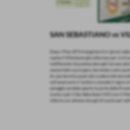
SAN SEBASTIANO vs VI
Dopo i Play off Il triangolare tra i gironi ve
ospita il Villarbasse già vittorioso per 3 a 0
indifferente che poteva dare già l’acceso all
avesse fatto sua la gara, lasciando a zero pun
di casa termina quasi allo scadere del seco
sull’avversario e l’arbitro concede il rigore a
pareggio avrebbe aperto le porte della Promo
scarto e per il San Seba dopo il KO con il Vil
vittoria con almeno due gol di scarto per sali