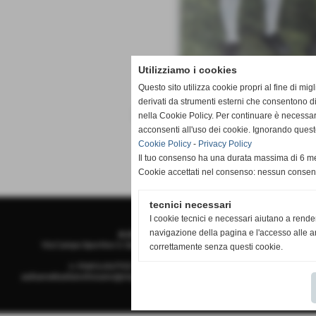
Utilizziamo i cookies
Questo sito utilizza cookie propri al fine di mi
derivati da strumenti esterni che consentono di
nella Cookie Policy. Per continuare è necessa
acconsenti all'uso dei cookie. Ignorando quest
Cookie Policy
-
Privacy Policy
Il tuo consenso ha una durata massima di 6 me
Cookie accettati nel consenso: nessun conse
tecnici necessari
I cookie tecnici e necessari aiutano a rende
navigazione della pagina e l'accesso alle ar
A.S.D.San Sebastiano
Via Campo Sportivo 3, San Sebastiano - 12045 Fossano (Cuneo)
correttamente senza questi cookie.
n. Matricola FIGC 710793 - P.I. PI 02888970049
asdsansebastianofossano@virgilio.it
-
stampa@asdsansebastianofossano.it