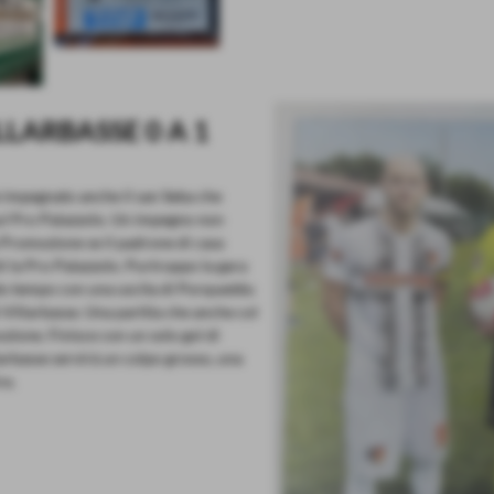
LLARBASSE 0 A 1
de impegnato anche il san Seba che
 sul Pro Palazzolo. Un impegno non
a Promozione se il padrone di casa
ti la Pro Palazzolo. Purtroppo la gara
ndo tempo con una uscita di Porqueddu
l Villarbasse. Una partita che anche col
zione. Finisce con un solo gol di
larbasse servirà un colpo grosso, una
re.