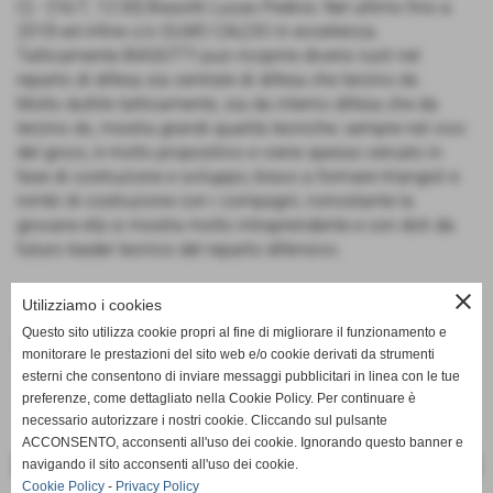
C) - [16/7, 12:30] Biasotti Lucas Pedros: Nel ultimo fino a
2018 ed infine c/o OLMO CALCIO in eccellenza.
Tatticamente BIASOTTI può ricoprire diversi ruoli nel
reparto di difesa sia centrale di difesa che terzino dx.
Molto duttile tatticamente, sia da interno difesa che da
terzino dx, mostra grandi qualità tecniche: sempre nel vivo
del gioco, è molto propositivo e viene spesso cercato in
fase di costruzione e sviluppo; bravo a formare triangoli e
rombi di costruzione con i compagni, nonostante la
giovane età si mostra molto intraprendente e con doti da
futuro leader tecnico del reparto difensivo.
close
Utilizziamo i cookies
Questo sito utilizza cookie propri al fine di migliorare il funzionamento e
Fonte:
Società
monitorare le prestazioni del sito web e/o cookie derivati da strumenti
esterni che consentono di inviare messaggi pubblicitari in linea con le tue
preferenze, come dettagliato nella Cookie Policy. Per continuare è
necessario autorizzare i nostri cookie. Cliccando sul pulsante
ACCONSENTO, acconsenti all'uso dei cookie. Ignorando questo banner e
navigando il sito acconsenti all'uso dei cookie.
<< PRECEDENTE
SUCCESSIVO >>
Cookie Policy
-
Privacy Policy