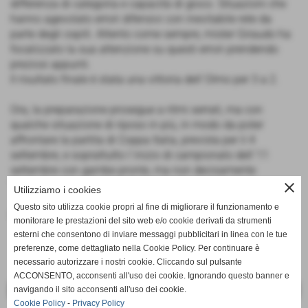
differenza di categoria e capacità di gioco. Situazioni che
hanno agevolato errori difensivi con inevitabile rete da
parte degli ospiti. Attento come sempre, mister Giraudo ha
focalizzato la sua attenzione su questi errori prendendo
preziosi appunti.
Il risultato finale è stata una vittoria dell´Olmo per 3 a 2.
Ora, la preparazione prosegue a ritmi serrati, ma con
qualche situazione di riposo in più, in modo da poter
affrontare la partita di Coppa Italia, prevista per il 4
settembre, e soprattutto l´inizio di campionato dell´11
settembre con gambe pronte, ma non decisamente
"imballate".
close
Utilizziamo i cookies
Questo sito utilizza cookie propri al fine di migliorare il funzionamento e
Fonte:
Società
monitorare le prestazioni del sito web e/o cookie derivati da strumenti
esterni che consentono di inviare messaggi pubblicitari in linea con le tue
preferenze, come dettagliato nella Cookie Policy. Per continuare è
necessario autorizzare i nostri cookie. Cliccando sul pulsante
ACCONSENTO, acconsenti all'uso dei cookie. Ignorando questo banner e
navigando il sito acconsenti all'uso dei cookie.
<< PRECEDENTE
SUCCESSIVO >>
Cookie Policy
-
Privacy Policy