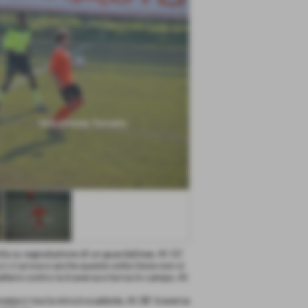
lla su segnalazione di un guardalinee. Al 13´
ci ci prova e anche questa volta Ussia non si
battere contro la traversa e torna in campo. Al
onatacci ma la mira è scadente. Al 38´ traversa