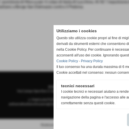
´ punizione di Mocca per il colpo di testa di Lucchino. Al 42´ l´espulsione 
astiano a Borgo San Dalmazzo contro il Pedona.
Utilizziamo i cookies
Questo sito utilizza cookie propri al fine di mi
derivati da strumenti esterni che consentono di
nella Cookie Policy. Per continuare è necessa
acconsenti all'uso dei cookie. Ignorando quest
Cookie Policy
-
Privacy Policy
Il tuo consenso ha una durata massima di 6 me
Cookie accettati nel consenso: nessun conse
tecnici necessari
A.S.D.San Sebastiano
Via Campo Sportivo 3, San Sebastiano - 12045 Fossano (Cuneo)
I cookie tecnici e necessari aiutano a rende
navigazione della pagina e l'accesso alle ar
n. Matricola FIGC 710793 - P.I. PI 02888970049
correttamente senza questi cookie.
asdsansebastianofossano@virgilio.it
-
stampa@asdsansebastianofossano.it
Realizzazione siti web www.sitoper.it