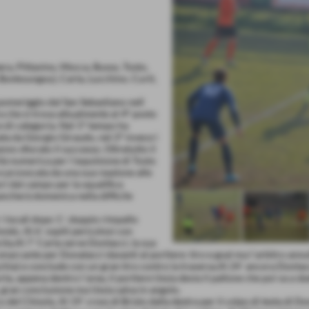
a, Pittavino, Mocca, Busso, Tosto,
t. Bonkoungou), Carta, Lucchino. Curti,
omeriggio dal San Sebastiano nell
a che si trova attualmente al 4° posto
ire di categoria. Nel 1° tempo ha
ta da Giorgio Giraudo, nel 2° invece i
nno sfiorato il successo. Oltretutto il
rità numerica per l´espulsione di Tosto
e provocata da una sua reazione alle
ri dal campo per la squalifica
ancherà domenica nella difficile
 i locali dopo 1´: doppio rimpallo
ondo. Al 6´ ospiti pericolosi con
ita.Al 7´ Carta serve Dontacci, la sua
smarcante per Donatacci davanti al portiere: tiro e goal ma l´arbitro annu
ischia) e conclude con un gran tiro contro la traversa.Al 24´ ancora Dontac
rta, appena dentro l´area, il portiere Ussia devia il pallone che poi va a s
 gran conclusione ma Ussia salva in angolo.
 del Chisola. Al 19´ cross di Brizio dalla destra per il colpo di testa di D