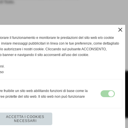
di Tosto.
close
gliorare il funzionamento e monitorare le prestazioni del sito web e/o cookie
 inviare messaggi pubblicitari in linea con le tue preferenze, come dettagliato
rio autorizzare i nostri cookie. Cliccando sul pulsante ACCONSENTO,
SUCCESSIVO >>
o banner e navigando il sito acconsenti all'uso dei cookie.
si.
nso
re fruibile un sito web abilitando funzioni di base come la
ee protette del sito web. Il sito web non può funzionare
ACCETTA I COOKIES
NECESSARI