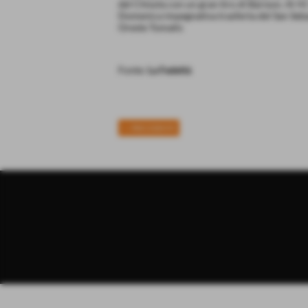
del Chisola con un gran tiro di Barison. Al 41
Domenica impegnativa trasferta del San Seb
Oreste Tomatis
Fonte:
La Fedeltà
<< PRECEDENTE