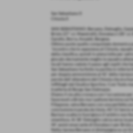
San Sebastiano 0
Chisola 0
SAN SEBASTIANO: Bersano, Delsoglio, Gazzer
Brizio (27´ s.t. Maestrelli), Donatacci (30´ s.
Garello, Borra, Ansaldi, Bergese.
Ottimo punto quello conquistato domenica p
´incontro che lo opponeva al Chisola, squadr
della classifica, quindi in piena lotta per sal
giocato decisamente meglio la squadra allena
locali hanno ceduto il passo agli ospiti che ha
San Sebastiano ha finito la partita in inferio
per doppia ammonizione al 42´ della ripresa 
parole dell´allenatore del Chisola che era fuo
inflittagli dal Giudice Sportivo. Così Tosto m
trasferta di Borgo San Dalmazzo.
Diamo il via alla cronaca con l´occasione per
favorevoli a Brizio ma l pallone termina sul f
Filippone, salva Bersano con una perfetta usc
conclusione è parata da Ussia. All´11´lancio 
Barison scatta in fuorigioco (l´arbitro non f
smentisce. Al 38´ Delsoglio calcia verso la po
44´ assist smarcante di Donatacci per Brizio,
Nella ripresa Bersano si disimpegna su un tiro