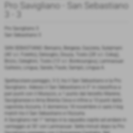
Pro Savigliano - San Sebastiano
3 - 3
Pro Savigliano 3
San Sebastiano 3
SAN SEBASTIANO: Bersano, Bergese, Gazzera, Sulejmani
(40’ s.t. Foletto), Delsoglio, Douza, Tosto (28’ s.t. Cokaj),
Brizio, Celeghini, Tosto (13’ s.t. Bonkoungou), Lamnaouar.
Gallesio, Lingua, Sarale, Faule, Sampò, Lingua A.
Spettacolare pareggio, 3-3, tra il San Sebastiano e la Pro
Savigliano. Adesso il San Sebastiano è 3° in classifica a
pari punti con il Murazzo, a 1 punto dal terzetto Marene,
Saviglianese e Ama Brenta Ceva e infine a 10 punti dalla
capolista Azzurra. E domenica 18 novembre ci sarà il big
match tra il San Sebastiano e l’Azzurra.
A Savigliano nel 1° tempo è la squadra ospite ad andare in
vantaggio al 30’ con Lamnaouar. Sette minuti dopo la Pro
Savigliano pareggia con il fossanese Castiglia. Nel