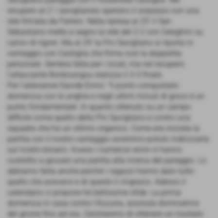
recupero al 2’ i saviglianesi operano il sorpasso con una
rete firmata da Ferrero. Nella ripresa al 25’ il San
Sebastiano mette a segno la rete del 2-2 con Celeghini su
calcio di rigore. Ma al 29’ la Pro Savigliano si riporta in
vantaggio con Castiglia che firma così la doppietta
personale. Sembra fatta per i locali, ma nel recupero
l’attaccante Bonkoungou realizza il 3-3 finale.
Per l’allenatore Davide Enrici: “Il punto conquistato
domenica con le unghie e negli ultimi minuti di gioco è un
punto fondamentale. In quanto ottenuto su un campo
difficile come quello della Pro Savigliano e contro una
squadra che ha un ottimo organico. Come era iniziata la
partita con il nostro vantaggio avremmo potuto indirizzarla
sul nostro binario. Invece i numerosi errori ci hanno
costretto a giocare una partita alla ricerca del pareggio. Lo
abbiamo fatta anche perchè i ragazzi hanno dato tutto
quello che avevano e di questo li ringrazio. Adesso il
calendario ci propone tre bellissime sfide. La prima
domenica in casa contro l’Azzurra, assoluta dominatrice
del girone fino ad ora. Cercheremo di ottenere un risultato