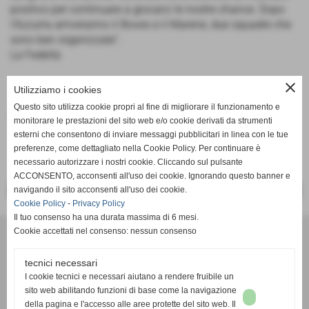
positivo per continuare a giocarci le nostre chance. Dopo
l’Azzurra arriveranno il Boves e il Marene, due squadre che
sono ben organizzate”.
La Fedeltà
close
Utilizziamo i cookies
Questo sito utilizza cookie propri al fine di migliorare il funzionamento e
Fonte:
La Fedeltà
monitorare le prestazioni del sito web e/o cookie derivati da strumenti
esterni che consentono di inviare messaggi pubblicitari in linea con le tue
preferenze, come dettagliato nella Cookie Policy. Per continuare è
necessario autorizzare i nostri cookie. Cliccando sul pulsante
ACCONSENTO, acconsenti all'uso dei cookie. Ignorando questo banner e
navigando il sito acconsenti all'uso dei cookie.
<< PRECEDENTE
SUCCESSIVO >>
Cookie Policy
-
Privacy Policy
Il tuo consenso ha una durata massima di 6 mesi.
Cookie accettati nel consenso: nessun consenso
A.S.D.San Sebastiano
tecnici necessari
Via Campo Sportivo 3, San Sebastiano - 12045 Fossano
I cookie tecnici e necessari aiutano a rendere fruibile un
(Cuneo)
sito web abilitando funzioni di base come la navigazione
della pagina e l'accesso alle aree protette del sito web. Il