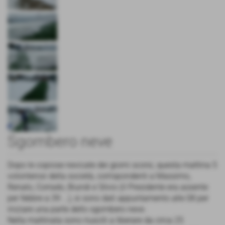
Sgombero neve
Dopo le copiose nevicate dei giorni scorsi, questa mattina 5
volonterosi della società, corrispondenti a Massimo,
Renato, Corrado, Biundi e Silvio (il Presidente era assente
per febbre a 39 ...), si sono dati appuntamento alle 08 per
iniziare una parte dello sgombero neve.
Nella mattinata sono riusciti a liberare da circa 25