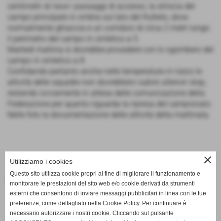
centimetri di neve i passaggi di accesso, la striscia del
campo principale in ombra sul lato del frutteto, dove
normalmente ghiaccia e un corridoio di circa 2 metri lungo
il perimetro del campo in sintetico a 5.
Martedì mattina si dovrebbe procedere con lo sgombero del
campo in sintetico a 8.
Confidando pertanto anche nelle temperature in rialzo le
attività delle squadre non dovrebbero subire ulteriori stop,
restando ovviamente in attesa delle comunicazione della
Federazione per quanto riguarda la ripresa del campionato.
Nelle foto la documentazione delle attività della mattinata.
close
Utilizziamo i cookies
Questo sito utilizza cookie propri al fine di migliorare il funzionamento e
Fonte:
Società
monitorare le prestazioni del sito web e/o cookie derivati da strumenti
esterni che consentono di inviare messaggi pubblicitari in linea con le tue
preferenze, come dettagliato nella Cookie Policy. Per continuare è
necessario autorizzare i nostri cookie. Cliccando sul pulsante