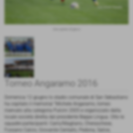
Una azione di gioco
Torneo Angaramo 2016
Domenica 12 giugno lo stadio comunale di San Sebastiano
ha ospitato il memorial "Michele Angaramo, torneo
riservato alla categoria Pulcini 2005 e organizzato dalla
locale società diretta dal presidente Beppe Lingua. Otto le
squadre partecipanti: Carrù/Magliano, Cheraschese,
Fossano Calcio, Giovanile Centallo, Pedona, Salice,